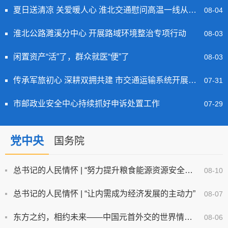
夏日送清凉 关爱暖人心 淮北交通慰问高温一线从业人员
08-04
淮北公路濉溪分中心 开展路域环境整治专项行动
08-03
闲置资产“活”了，群众就医“便”了
08-03
传承军旅初心 深耕双拥共建 市交通运输系统开展“庆八一”主题党日活动
07-31
市邮政业安全中心持续抓好申诉处置工作
07-29
党中央
国务院
总书记的人民情怀 | “努力提升粮食能源资源安全保障能力”
08-10
总书记的人民情怀 | “让内需成为经济发展的主动力”
08-07
东方之约，相约未来——中国元首外交的世界情怀与大国气派
08-06