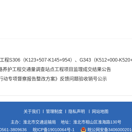
（K123+507-K145+954）、G343（K512+000-K520+194
干线公路养护工程交通量调查站点工程项目监理成交结果公告
行动专项督察报告整改方案》反馈问题验收销号公示
关于我们
管理制度
隐私声明
网站地图
主办：淮北市交通运输局
地址：淮北市相山区淮海路130号
561-3809636
皖ICP备19010064号-1
皖公网安备3406000201