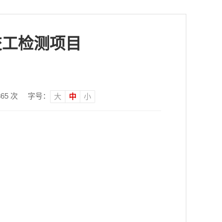
交工检测项目
365
次
字号：
大
中
小