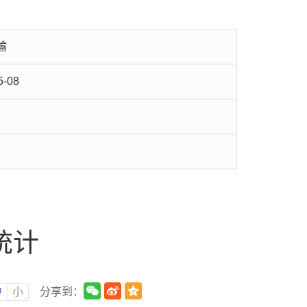
输
5-08
统计
中
小
分享到：